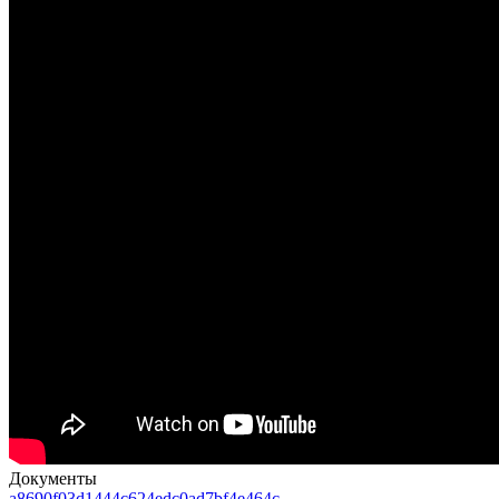
Документы
a8690f03d1444c624edc0ad7bf4e464c