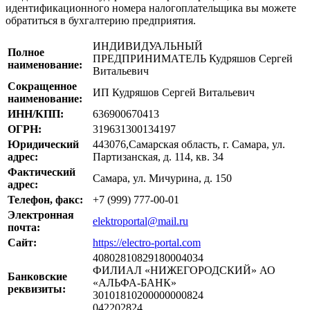
идентификационного номера налогоплательщика вы можете
обратиться в бухгалтерию предприятия.
ИНДИВИДУАЛЬНЫЙ
Полное
ПРЕДПРИНИМАТЕЛЬ Кудряшов Сергей
наименование:
Витальевич
Сокращенное
ИП Кудряшов Сергей Витальевич
наименование:
ИНН/КПП:
636900670413
ОГРН:
319631300134197
Юридический
443076,Самарская область, г. Самара, ул.
адрес:
Партизанская, д. 114, кв. 34
Фактический
Самара, ул. Мичурина, д. 150
адрес:
Телефон, факс:
+7 (999) 777-00-01
Электронная
elektroportal@mail.ru
почта:
Сайт:
https://electro-portal.com
40802810829180004034
ФИЛИАЛ «НИЖЕГОРОДСКИЙ» АО
Банковские
«АЛЬФА-БАНК»
реквизиты:
30101810200000000824
042202824