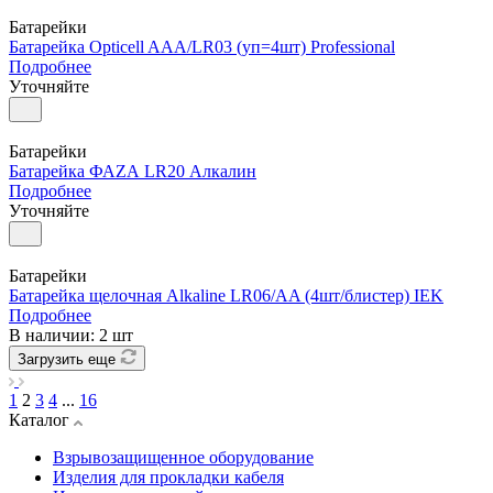
Батарейки
Батарейка Opticell AAА/LR03 (уп=4шт) Professional
Подробнее
Уточняйте
Батарейки
Батарейка ФАZА LR20 Алкалин
Подробнее
Уточняйте
Батарейки
Батарейка щелочная Alkaline LR06/AA (4шт/блистер) IEK
Подробнее
В наличии: 2 шт
Загрузить еще
1
2
3
4
...
16
Каталог
Взрывозащищенное оборудование
Изделия для прокладки кабеля