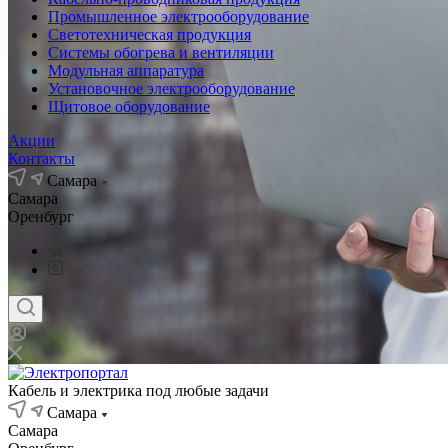
Промышленное электрооборудование
Светотехническая продукция
Системы обогрева и вентиляции
Модульная аппаратура
Установочное электрооборудование
Щитовое оборудование
Акции
Контакты
Самара
Самара
Оренбург
Кабель и электрика под любые задачи
Самара
Самара