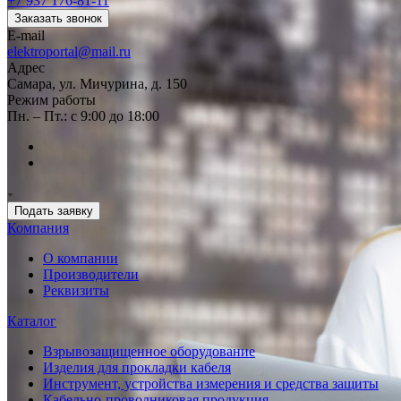
+7 937 176-81-11
Заказать звонок
E-mail
elektroportal@mail.ru
Адрес
Самара, ул. Мичурина, д. 150
Режим работы
Пн. – Пт.: с 9:00 до 18:00
Подать заявку
Компания
О компании
Производители
Реквизиты
Каталог
Взрывозащищенное оборудование
Изделия для прокладки кабеля
Инструмент, устройства измерения и средства защиты
Кабельно-проводниковая продукция