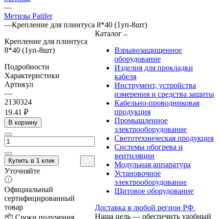
—
Метизы Patifer
—
Крепление для плинтуса 8*40 (1уп-8шт)
Каталог
Крепление для плинтуса
8*40 (1уп-8шт)
Взрывозащищенное
оборудование
Подробности
Изделия для прокладки
Характеристики
кабеля
Артикул
Инструмент, устройства
—
измерения и средства защиты
2130324
Кабельно-проводниковая
продукция
19.41 ₽
Промышленное
В корзину
электрооборудование
Светотехническая продукция
Системы обогрева и
вентиляции
Купить в 1 клик
Модульная аппаратура
Уточняйте
Установочное
электрооборудование
Официальный
Щитовое оборудование
сертифицированный
товар
Доставка в любой регион РФ
Наша цель — обеспечить удобный
📦 Сроки получения