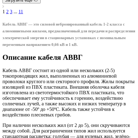
Загрузить еще
1
2
3
...
11
Кабель АВВГ — это силовой небронированный кабель 1-2 класса с
алюминиевыми жилами, предназначенный для передачи и распределения
электрической энергии в стационарных установках с номинальным
переменным напряжением 0,66 кВ и 1 кВ.
Описание кабеля АВВГ
Кабель АВВГ состоит из одной или нескольких (2-5)
токопроводящих жил, выполненных из алюминиевой
проволоки круглого или секторного профиля. Жилы покрыты
изоляцией из ПВХ пластиката. Внешняя оболочка кабеля
изготовлена из светотермостойкого ПВХ пластиката, что
обеспечивает ему устойчивость к горению, воздействию
солнечных лучей, а также высоких и низких температур в
диапазоне от -50º до +50ºС. Кабель также устойчив к
воздействию плесневых грибов.
При наличии нескольких жил (от 2 до 5), они скручиваются
между собой. Для разграничения типов жил используется
стандартная расцветка: голубая — для нулевых жил, зелёно-