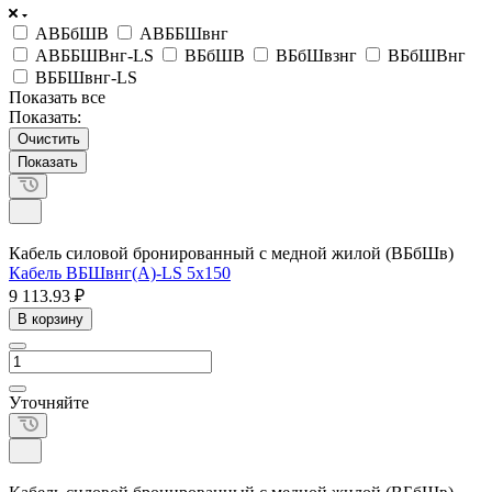
АВБбШВ
АВББШвнг
АВББШВнг-LS
ВБбШВ
ВБбШвзнг
ВБбШВнг
ВББШвнг-LS
Показать все
Показать:
Очистить
Кабель силовой бронированный с медной жилой (ВБбШв)
Кабель ВБШвнг(А)-LS 5х150
9 113.93 ₽
В корзину
Уточняйте