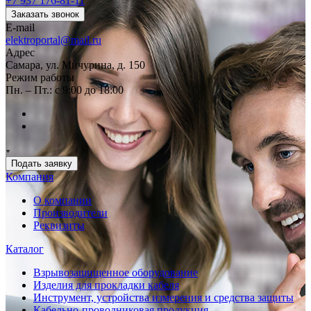
+7 937 176-81-11
Заказать звонок
E-mail
elektroportal@mail.ru
Адрес
Самара, ул. Мичурина, д. 150
Режим работы
Пн. – Пт.: с 9:00 до 18:00
Подать заявку
Компания
О компании
Производители
Реквизиты
Каталог
Взрывозащищенное оборудование
Изделия для прокладки кабеля
Инструмент, устройства измерения и средства защиты
Кабельно-проводниковая продукция